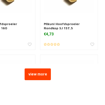
fdsproeier
Mikuni Hoofdsproeier
nkorb hinzufügen
Zum Warenkorb hinzufügen
 160
Rondkop SJ 157,5
€4,73
view more