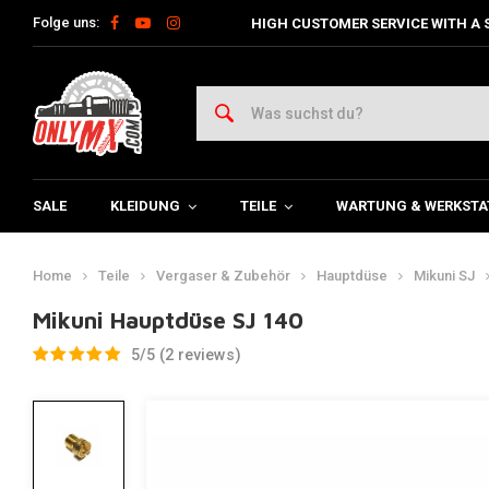
Folge uns:
HIGH CUSTOMER SERVICE WITH A 
SALE
KLEIDUNG
TEILE
WARTUNG & WERKSTA
Home
Teile
Vergaser & Zubehör
Hauptdüse
Mikuni SJ
Mikuni Hauptdüse SJ 140
5/5 (2 reviews)