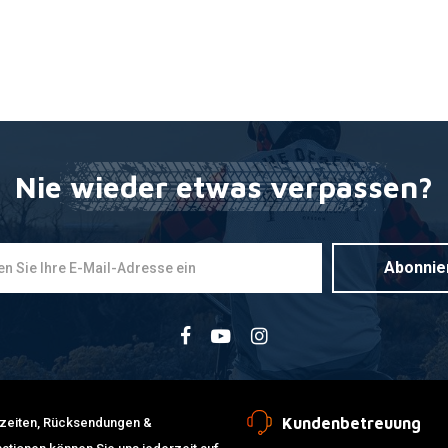
Mikuni Hau
Zum Ware
€6,30
Nie wieder etwas verpassen?
Abonnie
Kundenbetreuung
erzeiten, Rücksendungen &
Mikuni Hau
Zum Ware