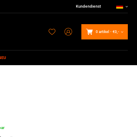
Kundendienst
0 artikel
-
€0,-
NEU
bar