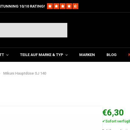
STUNNING 10/10 RATING!
TT
TEILE AUF MARKE & TYP
MARKEN
BLOG
Mikuni Hauptdüse SJ 140
€6,30
✔Sofort verfüg