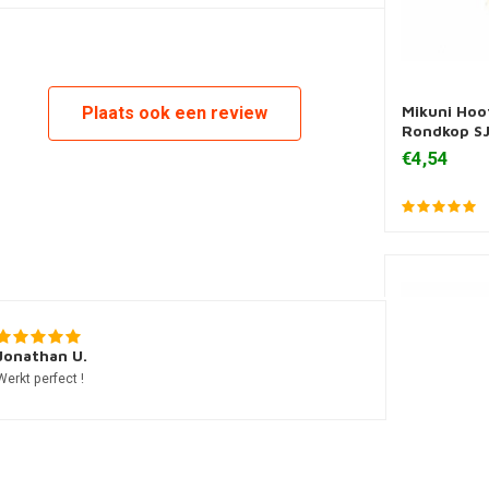
Mikuni Hoo
Plaats ook een review
Zum Ware
Rondkop SJ
€4,54
Jonathan U.
Werkt perfect !