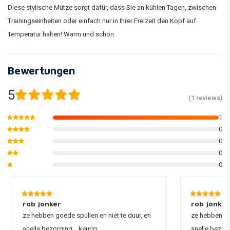
Diese stylische Mütze sorgt dafür, dass Sie an kühlen Tagen, zwischen
Trainingseinheiten oder einfach nur in Ihrer Freizeit den Kopf auf
Temperatur halten! Warm und schön
Bewertungen
5
(1 reviews)
1
0
0
0
0
rob jonker
rob jonker
ze hebben goede spullen en niet te duur, en
ze hebben goe
snelle bezorging ,, keurig
snelle bezorg