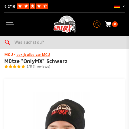
9.2/10
0
Home
SALE
Mütze "OnlyMX" Schwarz
MCU
-
bekijk alles van MCU
Mütze "OnlyMX" Schwarz
5/5 (1 reviews)