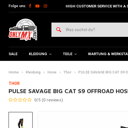
Folge uns:
HIGH CUSTOMER SERVICE WITH A 
SALE
KLEIDUNG
TEILE
WARTUNG & WERKSTA
Home
Kleidung
Hose
Thor
PULSE SAVAGE BIG CAT S9 
THOR
PULSE SAVAGE BIG CAT S9 OFFROAD HOS
0/5 (0 reviews)