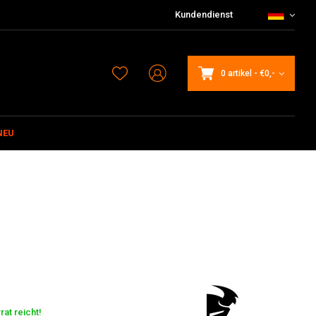
Kundendienst
0 artikel
-
€0,-
NEU
at reicht!