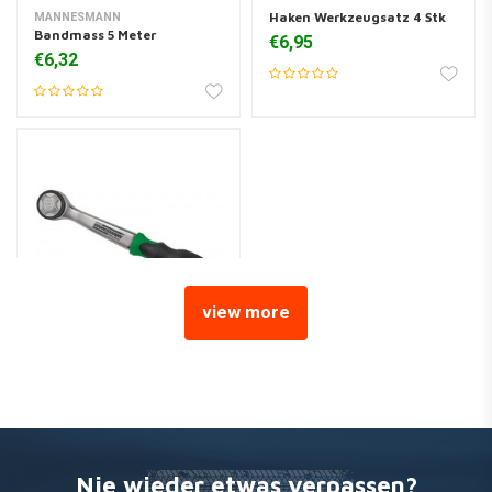
Haken Werkzeugsatz 4 Stk
MANNESMANN
Bandmass 5 Meter
€6,95
€6,32
view more
MANNESMANN
Ratsche 1/2 "Anschluss
(168-Zahn)
€21,06
Nie wieder etwas verpassen?