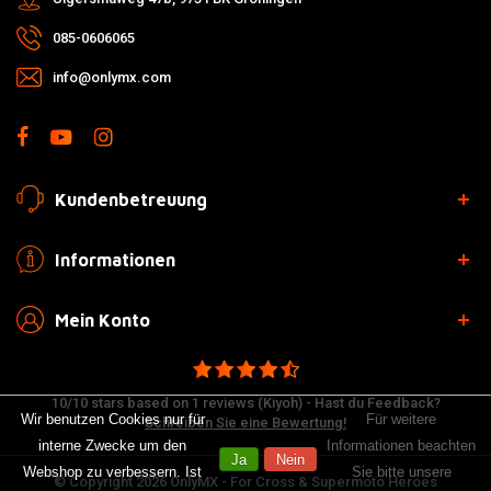
085-0606065
info@onlymx.com
Kundenbetreuung
Informationen
Mein Konto
10/10 stars based on 1 reviews (Kiyoh) - Hast du Feedback?
Wir benutzen Cookies nur für
Für weitere
Schreiben Sie eine Bewertung!
interne Zwecke um den
Informationen beachten
Ja
Nein
Webshop zu verbessern. Ist
Sie bitte unsere
© Copyright 2026 OnlyMX - For Cross & Supermoto Heroes