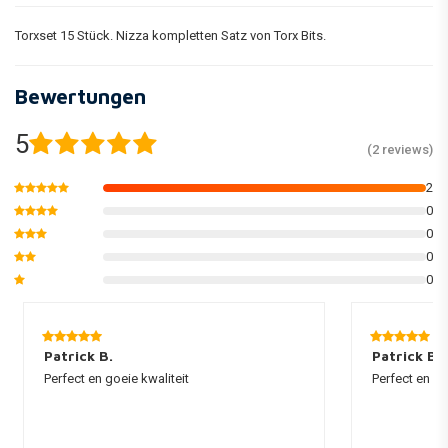
Torxset 15 Stück. Nizza kompletten Satz von Torx Bits.
Bewertungen
5
(2 reviews)
2
0
0
0
0
Patrick B.
Patrick B.
Perfect en goeie kwaliteit
Perfect en go