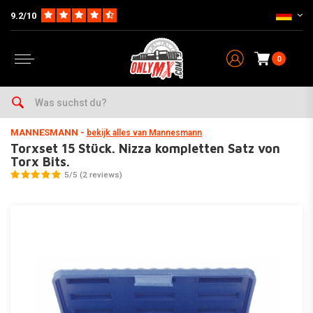
9.2/10
0
Home
Wartung & Werkstatt
Werkzeug & Werkstatt
Bohrer (Sets)
To
MANNESMANN
-
bekijk alles van Mannesmann
Torxset 15 Stück. Nizza kompletten Satz von
Torx Bits.
5/5 (2 reviews)