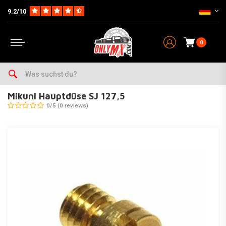
9.2/10
0
Home
Teile
Vergaser & Zubehör
Hauptdüse
Mikuni SJ
Mikuni Hauptdüse SJ 127,5
Mikuni Hauptdüse SJ 127,5
0/5 (0 reviews)