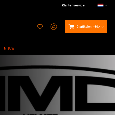
Klantenservice
0 artikelen
-
€0,-
NIEUW