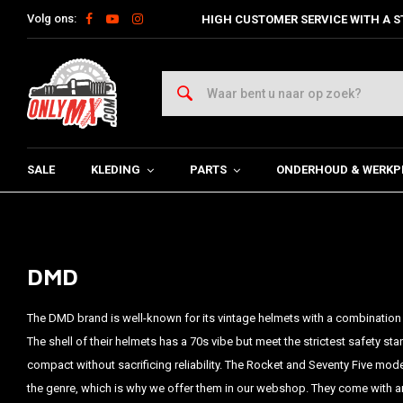
Volg ons:
HIGH CUSTOMER SERVICE WITH A S
SALE
KLEDING
PARTS
ONDERHOUD & WERKP
DMD
The DMD brand is well-known for its vintage helmets with a combination o
The shell of their helmets has a 70s vibe but meet the strictest safety st
compact without sacrificing reliability. The Rocket and Seventy Five mod
the genre, which is why we offer them in our webshop. They come with a