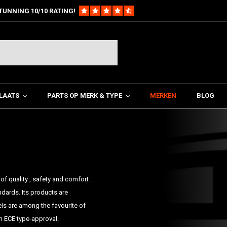
TUNNING 10/10 RATING!
LAATS
PARTS OP MERK & TYPE
MERKEN
BLOG
f quality , safety and comfort .
andards. Its products are
els are among the favourite of
n ECE type-approval.