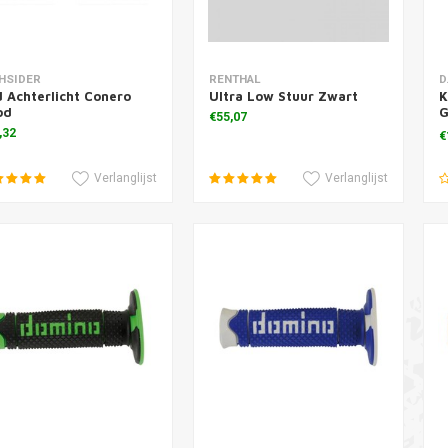
voegen aan winkelwagen
Toevoegen aan winkelwagen
T
HSIDER
RENTHAL
D
 Achterlicht Conero
Ultra Low Stuur Zwart
K
od
G
€55,07
D
,32
€
Verlanglijst
Verlanglijst