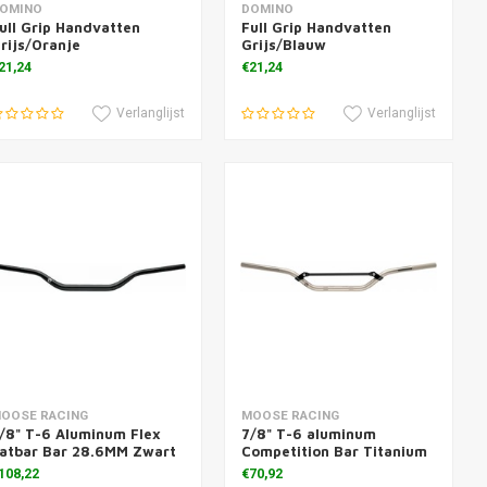
oevoegen aan winkelwagen
Toevoegen aan winkelwagen
OMINO
DOMINO
ull Grip Handvatten
Full Grip Handvatten
rijs/Oranje
Grijs/Blauw
21,24
€21,24
Verlanglijst
Verlanglijst
oevoegen aan winkelwagen
Toevoegen aan winkelwagen
OOSE RACING
MOOSE RACING
/8" T-6 Aluminum Flex
7/8" T-6 aluminum
atbar Bar 28.6MM Zwart
Competition Bar Titanium
108,22
€70,92