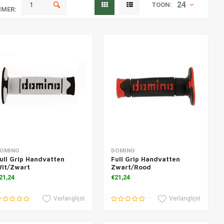
24
TOON:
MER:
oevoegen aan winkelwagen
Toevoegen aan winkelwagen
OMINO
DOMINO
ull Grip Handvatten
Full Grip Handvatten
it/Zwart
Zwart/Rood
21,24
€21,24
Verlanglijst
Verlanglijst