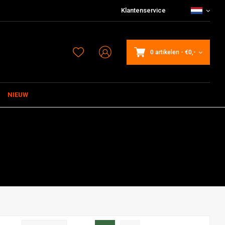
Klantenservice
0 artikelen
-
€0,-
NIEUW