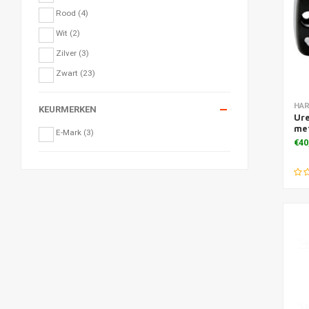
Rood
(4)
Wit
(2)
Zilver
(3)
Zwart
(23)
Toe
HAR
KEURMERKEN
Ure
me
E-Mark
(3)
€40