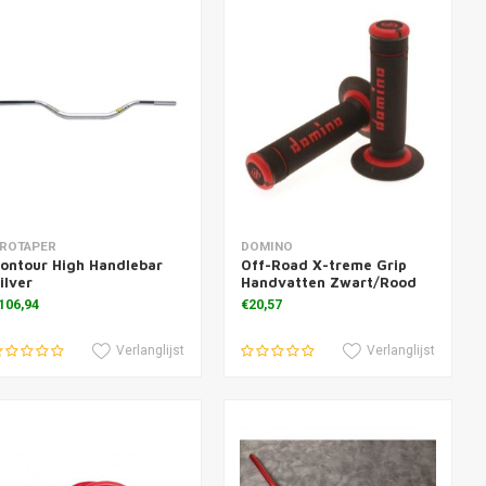
oevoegen aan winkelwagen
Toevoegen aan winkelwagen
ROTAPER
DOMINO
ontour High Handlebar
Off-Road X-treme Grip
ilver
Handvatten Zwart/Rood
106,94
€20,57
Verlanglijst
Verlanglijst