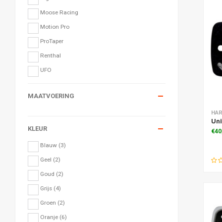
Moose Racing
Motion Pro
ProTaper
Renthal
UFO
MAATVOERING
Toe
HAR
Uni
KLEUR
€40
Blauw
(3)
Geel
(2)
Goud
(2)
Grijs
(4)
Groen
(2)
Oranje
(6)