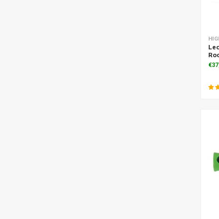
Toe
HIG
Led
Ro
€37