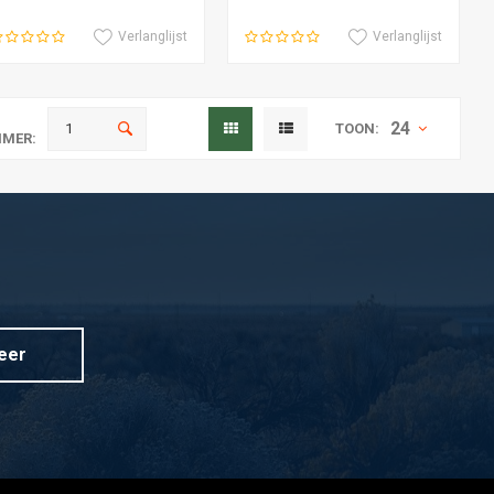
Verlanglijst
Verlanglijst
24
TOON:
MER:
eer