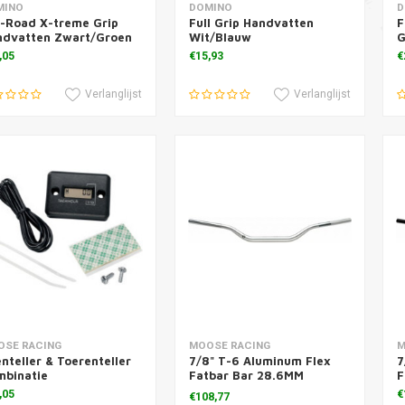
voegen aan winkelwagen
Toevoegen aan winkelwagen
T
MINO
DOMINO
D
-Road X-treme Grip
Full Grip Handvatten
F
ndvatten Zwart/Groen
Wit/Blauw
G
,05
€15,93
€
Verlanglijst
Verlanglijst
voegen aan winkelwagen
Toevoegen aan winkelwagen
T
OSE RACING
MOOSE RACING
M
nteller & Toerenteller
7/8" T-6 Aluminum Flex
7
mbinatie
Fatbar Bar 28.6MM
F
Titanium
,05
€
€108,77