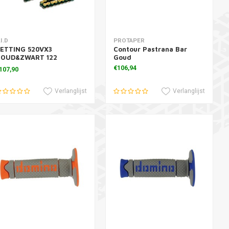
oevoegen aan winkelwagen
Toevoegen aan winkelwagen
.I.D
PROTAPER
ETTING 520VX3
Contour Pastrana Bar
OUD&ZWART 122
Goud
RUKCLIP
€106,94
107,90
Verlanglijst
Verlanglijst