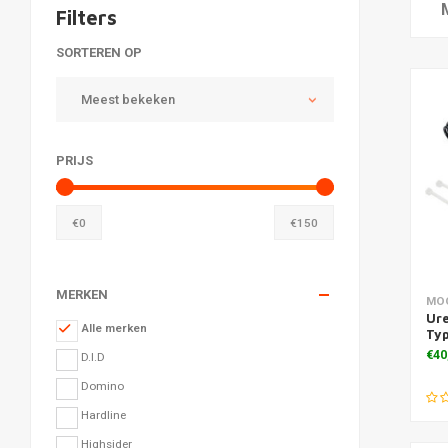
Filters
SORTEREN OP
Meest bekeken
PRIJS
€
0
€
150
MERKEN
Toe
MO
Ure
Alle merken
Typ
€40
D.I.D
Domino
Hardline
Highsider