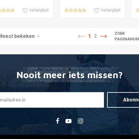
Verlanglijst
Verlanglijst
ZOEK
Meest bekeken
1
2
PAGINANUM
Nooit meer iets missen?
Abonn