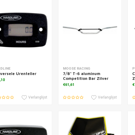
voegen aan winkelwagen
Toevoegen aan winkelwagen
T
DLINE
MOOSE RACING
P
versele Urenteller
7/8" T-6 aluminum
C
Competition Bar Zilver
Z
,10
€61,61
€
Verlanglijst
Verlanglijst