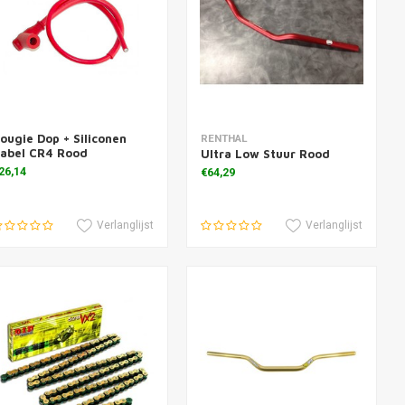
ougie Dop + Siliconen
oevoegen aan winkelwagen
Toevoegen aan winkelwagen
RENTHAL
abel CR4 Rood
Ultra Low Stuur Rood
26,14
€64,29
Verlanglijst
Verlanglijst