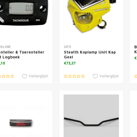
B
voegen aan winkelwagen
Toevoegen aan winkelwagen
T
DLINE
UFO
K
nteller & Toerenteller
Stealth Koplamp Unit Kap
t Logboek
Geel
€
,10
€73,37
Verlanglijst
Verlanglijst