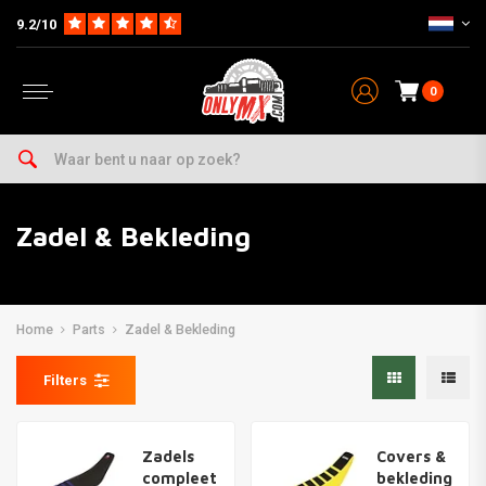
9.2/10
0
Zadel & Bekleding
Home
Parts
Zadel & Bekleding
Filters
Zadels
Covers &
compleet
bekleding