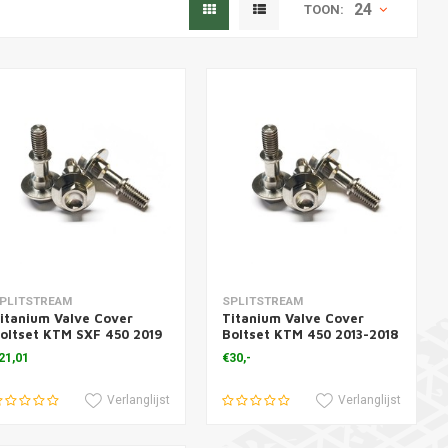
24
TOON:
Meer informatie
Meer informatie
PLITSTREAM
SPLITSTREAM
itanium Valve Cover
Titanium Valve Cover
oltset KTM SXF 450 2019
Boltset KTM 450 2013-2018
 3 Pcs.)
( 4 Pcs.)
21,01
€30,-
Verlanglijst
Verlanglijst