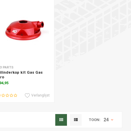
oevoegen aan winkelwagen
3 PARTS
ilinderkop kit Gas Gas
ro
94,95
Verlanglijst
24
TOON: