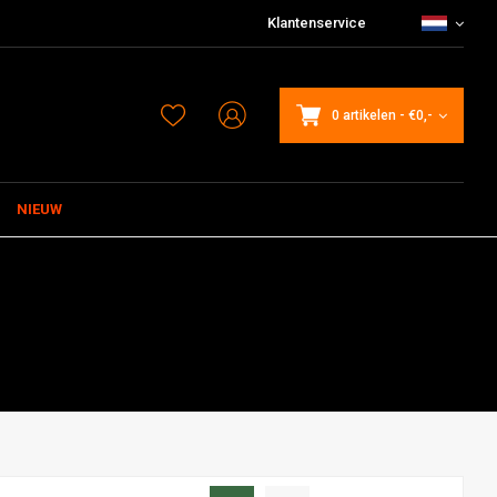
Klantenservice
0 artikelen
-
€0,-
NIEUW