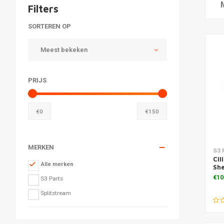
Filters
SORTEREN OP
Meest bekeken
PRIJS
€
0
€
150
MERKEN
Toe
S3 
Cil
Alle merken
Sh
€10
S3 Parts
Splitstream