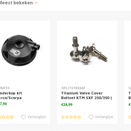
Meest bekeken
voegen aan winkelwagen
Meer informatie
PARTS
SPLITSTREAM
S
inderkop kit
Titanium Valve Cover
T
erco/Scorpa
Boltset KTM SXF 250/350 (
B
3 Pcs.)
(
7,94
€24,99
€
Verlanglijst
Verlanglijst