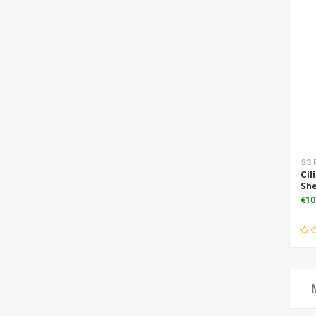
Toe
S3 
Cil
She
€10