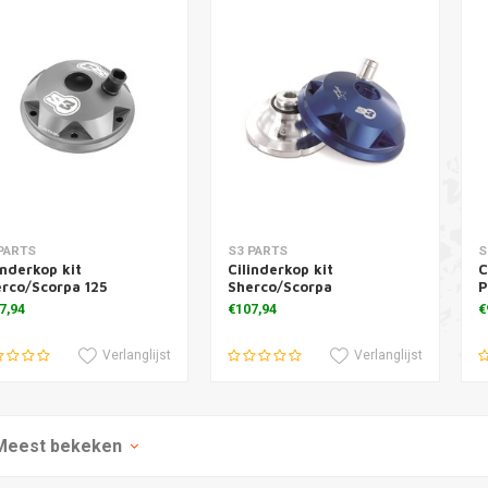
voegen aan winkelwagen
Toevoegen aan winkelwagen
T
PARTS
S3 PARTS
S
inderkop kit
Cilinderkop kit
C
rco/Scorpa 125
Sherco/Scorpa
P
7,94
€107,94
€
Verlanglijst
Verlanglijst
Meest bekeken