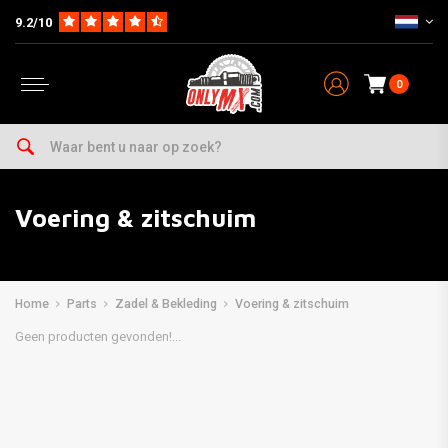
9.2/10
0
Voering & zitschuim
Home
Parts
Zadel & Bekleding
Voering & zitschuim
Geen producten gevonden!...