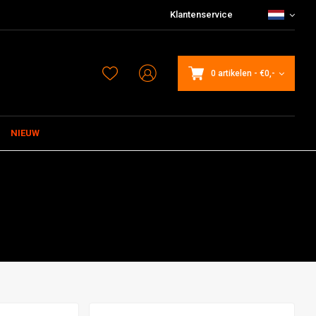
Klantenservice
0 artikelen
-
€0,-
NIEUW