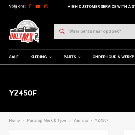
Volg ons:
HIGH CUSTOMER SERVICE WITH A S
SALE
KLEDING
PARTS
ONDERHOUD & WERKP
YZ450F
Home
Parts op Merk & Type
Yamaha
YZ450F