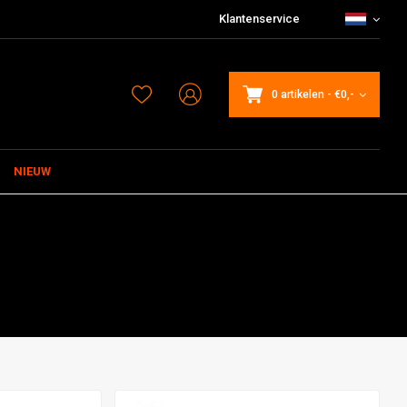
Klantenservice
0 artikelen
-
€0,-
NIEUW