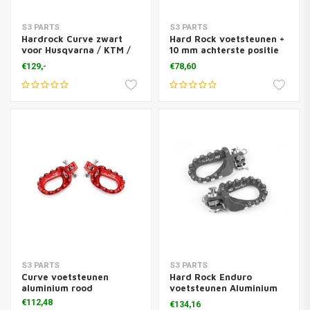
S3 PARTS
S3 PARTS
Hardrock Curve zwart
Hard Rock voetsteunen +
voor Husqvarna / KTM /
10 mm achterste positie
GasGas
staal zwart
€129,-
€78,60
S3 PARTS
S3 PARTS
Curve voetsteunen
Hard Rock Enduro
aluminium rood
voetsteunen Aluminium
Titanium
€112,48
€134,16