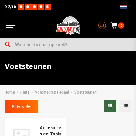
9.2/10
0
Voetsteunen
Home
Parts
Voetsteun & Pedaal
Voetsteunen
Filters
Accesoire
s en Tools