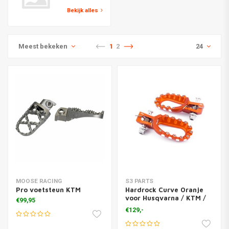
Bekijk alles
Meest bekeken
1
2
24
MOOSE RACING
S3 PARTS
Pro voetsteun KTM
Hardrock Curve Oranje
voor Husqvarna / KTM /
€99,95
GasGas
€129,-