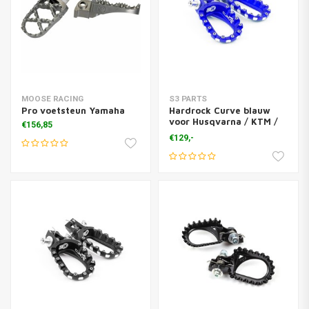
MOOSE RACING
S3 PARTS
Pro voetsteun Yamaha
Hardrock Curve blauw
voor Husqvarna / KTM /
€156,85
GasGas
€129,-