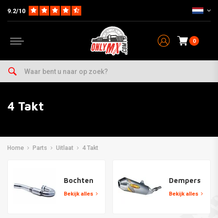
9.2/10
0
4 Takt
Home
Parts
Uitlaat
4 Takt
Bochten
Dempers
Bekijk alles
Bekijk alles