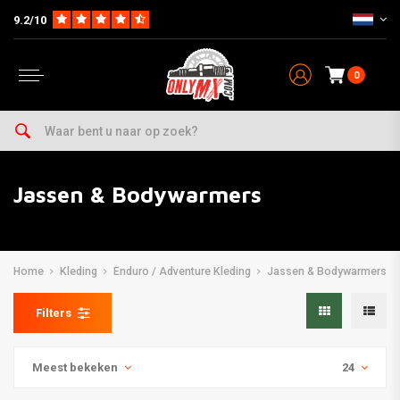
9.2/10
0
Jassen & Bodywarmers
Home
Kleding
Enduro / Adventure Kleding
Jassen & Bodywarmers
Filters
Meest bekeken
24