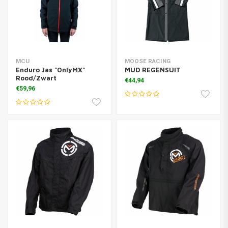
MCU
MOOSE RACING
Enduro Jas "OnlyMX"
MUD REGENSUIT
Rood/Zwart
€44,94
€59,96