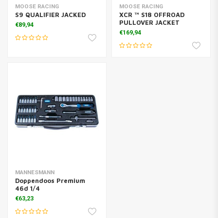
MOOSE RACING
MOOSE RACING
S9 QUALIFIER JACKED
XCR ™ S18 OFFROAD
PULLOVER JACKET
€89,94
€169,94
MANNESMANN
Doppendoos Premium
46d 1/4
€63,23