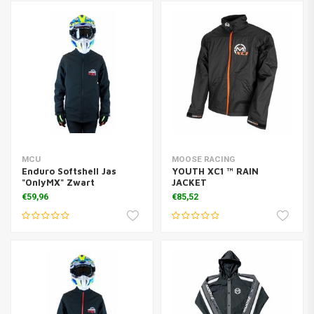
MCU
MOOSE RACING
Enduro Softshell Jas
YOUTH XC1 ™ RAIN
"OnlyMX" Zwart
JACKET
€59,96
€85,52