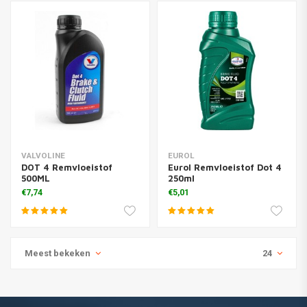
VALVOLINE
EUROL
DOT 4 Remvloeistof
Eurol Remvloeistof Dot 4
500ML
250ml
€7,74
€5,01
Meest bekeken
24