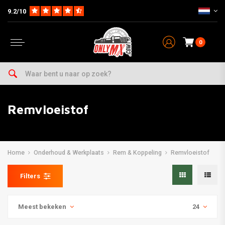
9.2/10
0
Remvloeistof
Home
Onderhoud & Werkplaats
Rem & Koppeling
Remvloeistof
Filters
Meest bekeken
24