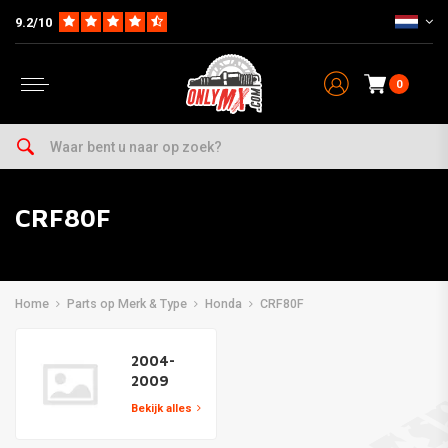
9.2/10
0
CRF80F
Home
Parts op Merk & Type
Honda
CRF80F
2004-
2009
Bekijk alles