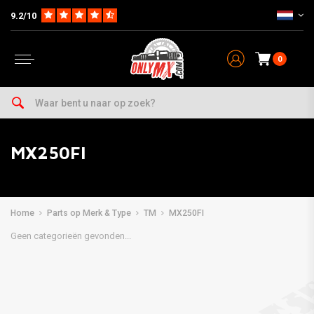
9.2/10
0
MX250FI
Home
Parts op Merk & Type
TM
MX250FI
Geen categorieën gevonden...