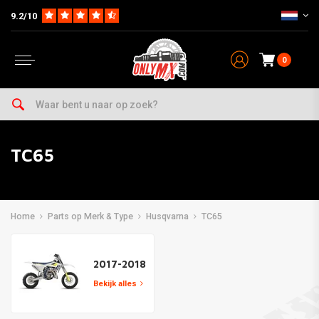
9.2/10
0
TC65
Home
Parts op Merk & Type
Husqvarna
TC65
2017-2018
Bekijk alles