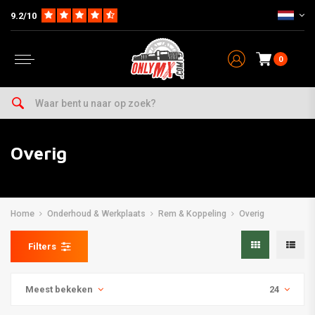
9.2/10
0
Overig
Home
Onderhoud & Werkplaats
Rem & Koppeling
Overig
Filters
Meest bekeken
24