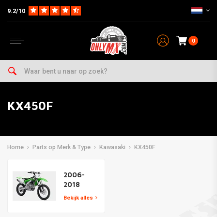
9.2/10
0
KX450F
Home
Parts op Merk & Type
Kawasaki
KX450F
2006-
2018
Bekijk alles