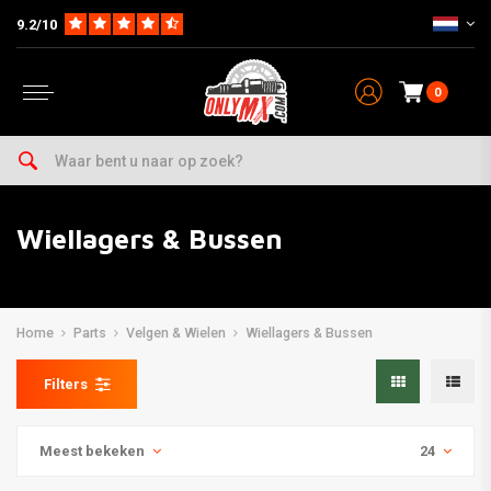
9.2/10
0
Wiellagers & Bussen
Home
Parts
Velgen & Wielen
Wiellagers & Bussen
Filters
Meest bekeken
24