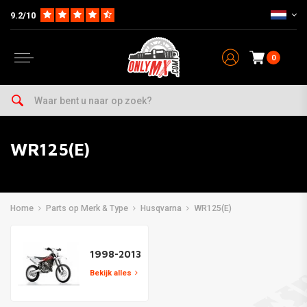
9.2/10
0
WR125(E)
Home
Parts op Merk & Type
Husqvarna
WR125(E)
1998-2013
Bekijk alles