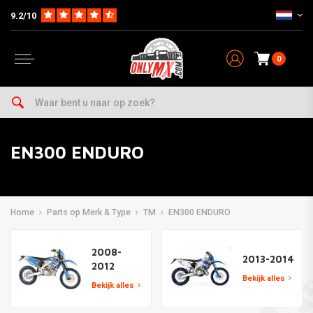
9.2/10
0
EN300 ENDURO
Home
Parts op Merk & Type
TM
EN300 ENDURO
2008-
2013-2014
2012
Bekijk alles
Bekijk alles