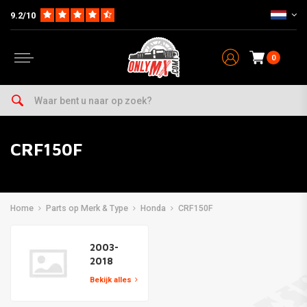
9.2/10
0
CRF150F
Home
Parts op Merk & Type
Honda
CRF150F
2003-
2018
Bekijk alles