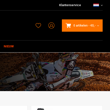
Klantenservice
0 artikelen
-
€0,-
NIEUW