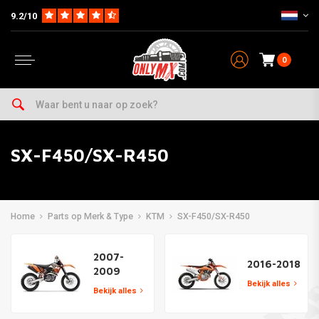
9.2/10
0
SX-F450/SX-R450
Home
Parts op Merk & Type
KTM
SX-F450/SX-R450
2007-
2016-2018
2009
Bekijk alles
Bekijk alles