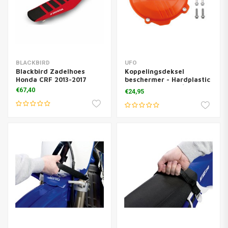
BLACKBIRD
UFO
Blackbird Zadelhoes
Koppelingsdeksel
Honda CRF 2013-2017
beschermer - Hardplastic
oranje EXC-F250/350 -
€67,40
€24,95
SX-F250/350