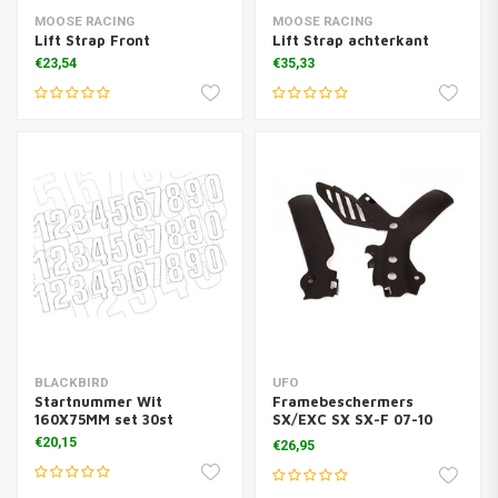
MOOSE RACING
MOOSE RACING
Lift Strap Front
Lift Strap achterkant
€23,54
€35,33
BLACKBIRD
UFO
Startnummer Wit
Framebeschermers
160X75MM set 30st
SX/EXC SX SX-F 07-10
EXC 08-11
€20,15
€26,95