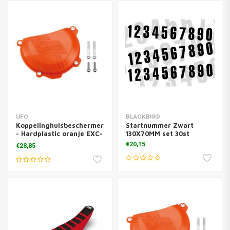
UFO
BLACKBIRD
Koppelinghuisbeschermer
Startnummer Zwart
- Hardplastic oranje EXC-
130X70MM set 30st
F450 SX-F450 2016-2017
€20,15
€28,85