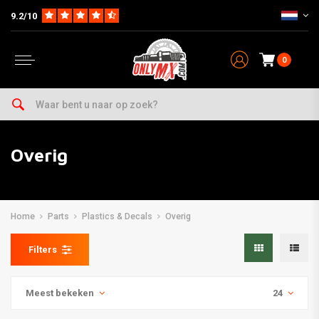
9.2/10
0
Overig
Home
Parts
Plastics & Decals
Overig
Filters
Meest bekeken
24