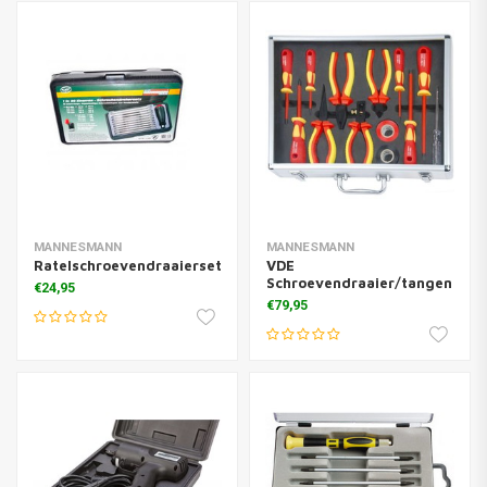
MANNESMANN
MANNESMANN
Ratelschroevendraaierset
VDE
Schroevendraaier/tangenset
€24,95
€79,95