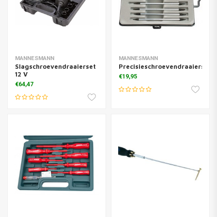
MANNESMANN
MANNESMANN
Slagschroevendraaierset
Precisieschroevendraaierset
12 V
€19,95
€64,47