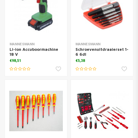
MANNESMANN
MANNESMANN
Li-ion Accuboormachine
Schroevenuitdraaierset 1-
18 V
6 6dl
€98,51
€5,38