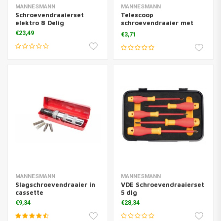
MANNESMANN
MANNESMANN
Schroevendraaierset
Telescoop
elektro 8 Delig
schroevendraaier met
bits
€23,49
€3,71
MANNESMANN
MANNESMANN
Slagschroevendraaier in
VDE Schroevendraaierset
cassette
5 dlg
€9,34
€28,34