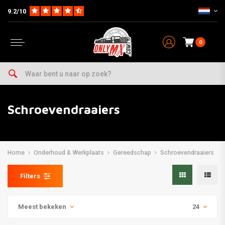
9.2/10
0
Schroevendraaiers
Home
Onderhoud & Werkplaats
Gereedschap
Schroevendraaiers
Filters
Meest bekeken
24