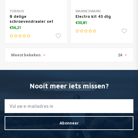
TURNUS
MANNESMANN
8 delige
Electro kit 45 dlg
schroevendraaier set
€30,81
€56,21
Meest bekeken
24
Nooit meer iets missen?
Abonneer