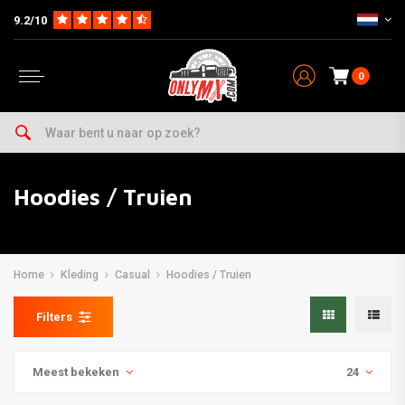
9.2/10
0
Hoodies / Truien
Home
Kleding
Casual
Hoodies / Truien
Filters
Meest bekeken
24