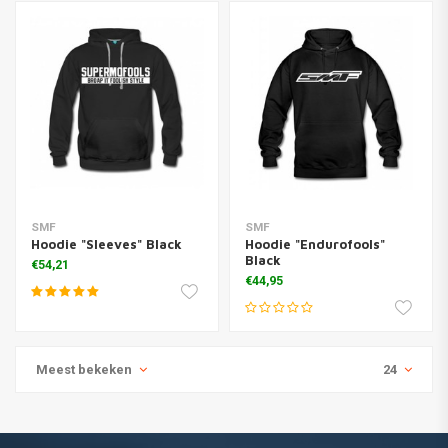
SMF
SMF
Hoodie "Sleeves" Black
Hoodie "Endurofools"
Black
€54,21
€44,95
Meest bekeken
24