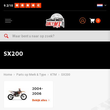
9.2/10
0
SX200
Home
Parts op Merk & Type
KTM
SX200
2004-
2006
Bekijk alles