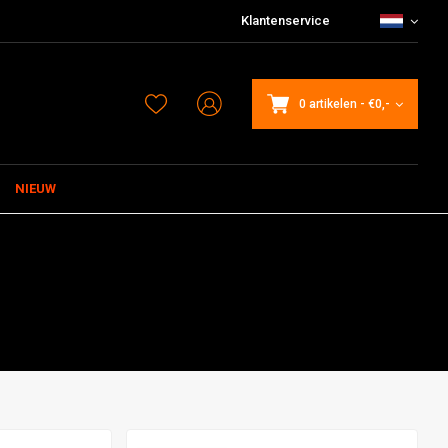
Klantenservice
0 artikelen
-
€0,-
NIEUW