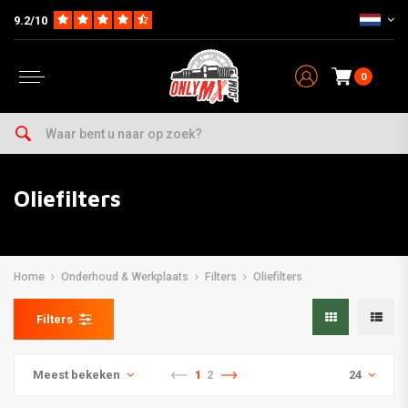
9.2/10
0
Oliefilters
Home
Onderhoud & Werkplaats
Filters
Oliefilters
Filters
Meest bekeken
1
2
24