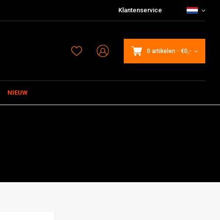
Klantenservice
0 artikelen
-
€0,-
NIEUW