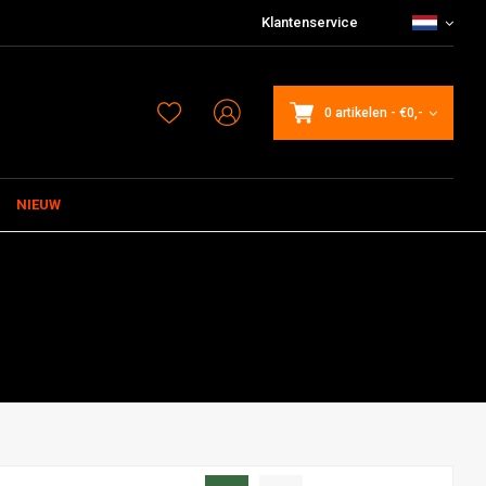
Klantenservice
0 artikelen
-
€0,-
NIEUW