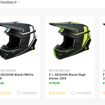
Standaard
voegen aan winkelwagen
Toevoegen aan winkelwagen
T
OSE RACING
MOOSE RACING
M
. SESSION Black/White
F.I. SESSION Black/High
F
19
Vision 2019
2
,46
€159,95
€
Verlanglijst
Verlanglijst