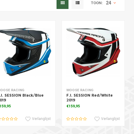
24
TOON:
oevoegen aan winkelwagen
Toevoegen aan winkelwagen
OOSE RACING
MOOSE RACING
.I. SESSION Black/Blue
F.I. SESSION Red/White
019
2019
159,95
€159,95
Verlanglijst
Verlanglijst