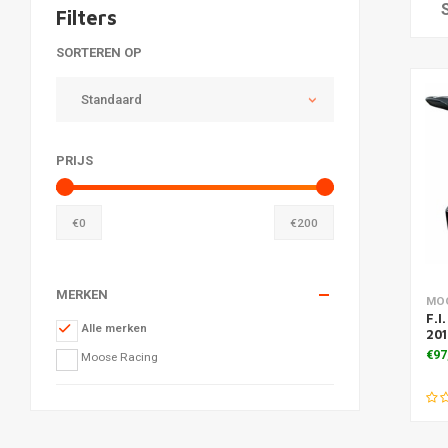
Filters
SORTEREN OP
Standaard
PRIJS
€
0
€
200
MERKEN
Toe
MO
F.I
Alle merken
20
€97
Moose Racing