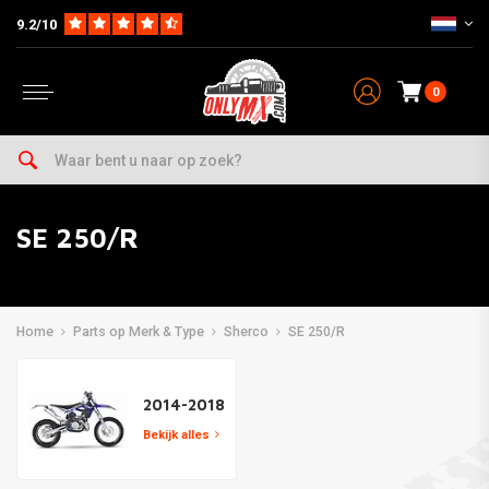
9.2/10
0
SE 250/R
Home
Parts op Merk & Type
Sherco
SE 250/R
2014-2018
Bekijk alles