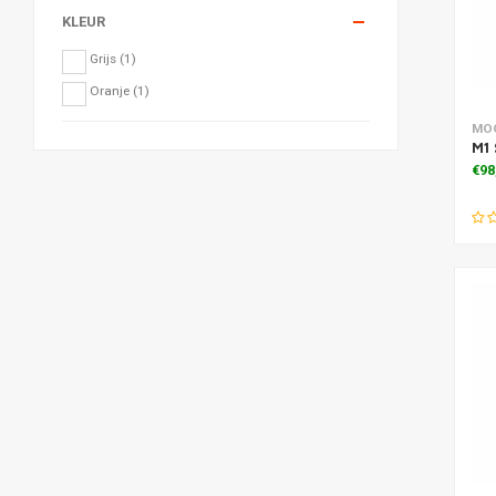
KLEUR
Grijs
(1)
Oranje
(1)
Toe
MO
M1
€98