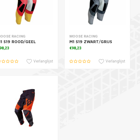
oevoegen aan winkelwagen
Toevoegen aan winkelwagen
OOSE RACING
MOOSE RACING
1 S19 ROOD/GEEL
M1 S19 ZWART/GRIJS
98,23
€98,23
Verlanglijst
Verlanglijst