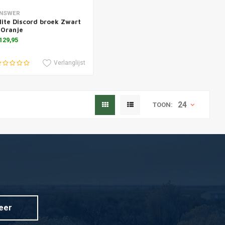
oevoegen aan winkelwagen
NSWER
lite Discord broek Zwart
 Oranje
129,95
Verlanglijst
24
TOON:
eer