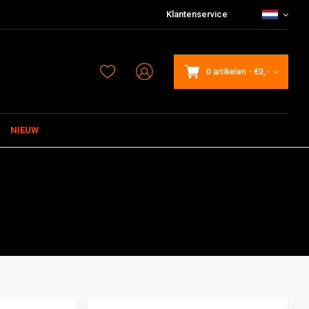
Klantenservice
0 artikelen
-
€0,-
NIEUW