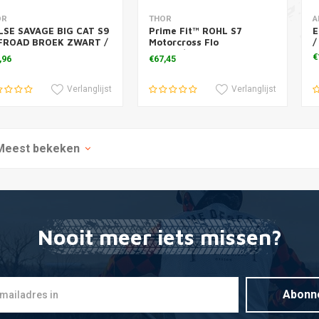
voegen aan winkelwagen
Toevoegen aan winkelwagen
T
OR
THOR
A
LSE SAVAGE BIG CAT S9
Prime Fit™ ROHL S7
E
FROAD BROEK ZWART /
Motorcross Flo
/
E 2019
Oranje/Grijs
€
,96
€67,45
Verlanglijst
Verlanglijst
Meest bekeken
Nooit meer iets missen?
Abonn