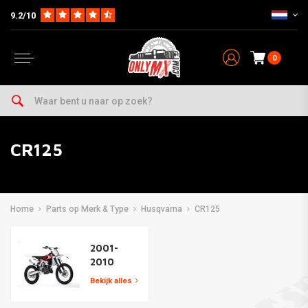
9.2/10
0
CR125
Home
Parts op Merk & Type
Husqvarna
CR125
2001-
2010
Bekijk alles