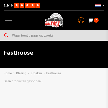
9.2/10
0
Fasthouse
Home
Kleding
Broeken
Fasthouse
Geen producten gevonden!...