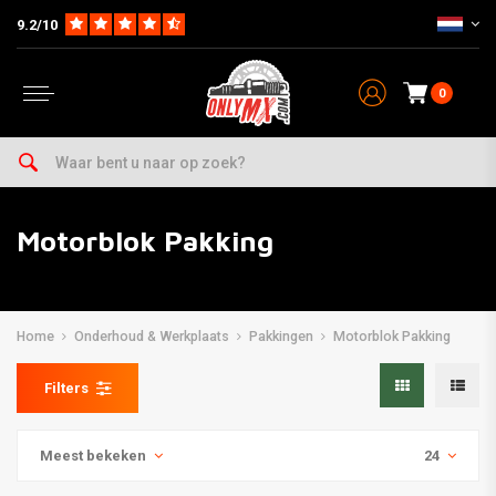
9.2/10
0
Motorblok Pakking
Home
Onderhoud & Werkplaats
Pakkingen
Motorblok Pakking
Filters
Meest bekeken
24