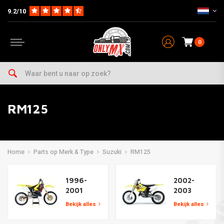
9.2/10
0
RM125
Home
Parts op Merk & Type
Suzuki
RM125
1996-
2002-
2001
2003
Bekijk alles
Bekijk alles