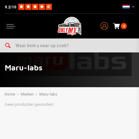
9.2/10
0
Maru-labs
Home
Merken
Maru-labs
Geen producten gevonden!...