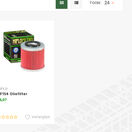
24
TOON:
oevoegen aan winkelwagen
IFLO
F154 Oliefilter
6,07
Verlanglijst