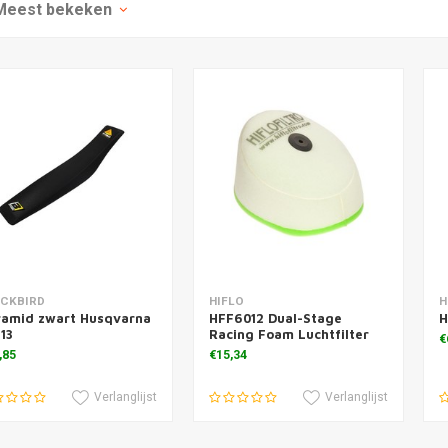
Meest bekeken
voegen aan winkelwagen
Toevoegen aan winkelwagen
T
ACKBIRD
HIFLO
H
ramid zwart Husqvarna
HFF6012 Dual-Stage
H
13
Racing Foam Luchtfilter
€
,85
€15,34
Verlanglijst
Verlanglijst