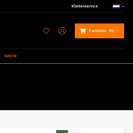
Klantenservice
0 artikelen
-
€0,-
NIEUW