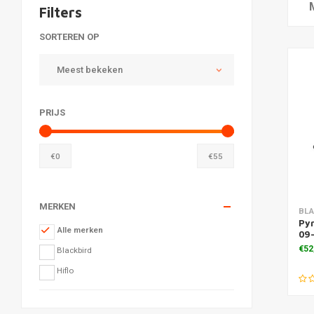
Filters
SORTEREN OP
Meest bekeken
PRIJS
€
0
€
55
MERKEN
Toe
BL
Py
Alle merken
09-
€52
Blackbird
Hiflo