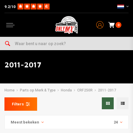
9.2/10
0
2011-2017
Home
Parts op Merk & Type
Honda
CRF250R
2011-2017
Filters
Meest bekeken
24