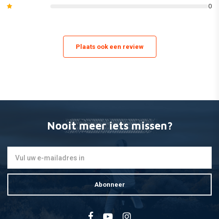
0
zijpanelen en radiatorscheppen / lijkwaden.
(Dit kan variÌÇren van model tot model. Zie de afbeeldingen van de
afzonderlijke inhoud van de set of bekijk onze catalogus voor de exacte
Plaats ook een review
lijst van de meegeleverde onderdelen).
Nooit meer iets missen?
Abonneer