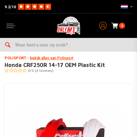
9.2/10
0
Home
Parts op Merk & Type
Honda
CRF250R
2011-2017
Honda CRF250R 14-17 OEM Plastic Kit
POLISPORT
-
bekijk alles van Polisport
Honda CRF250R 14-17 OEM Plastic Kit
0/5 (0 reviews)