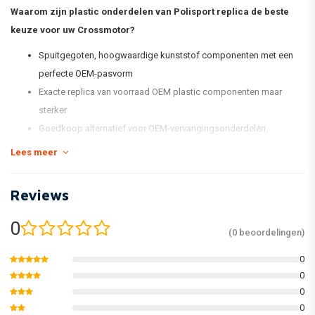
Waarom zijn plastic onderdelen van Polisport replica de beste
keuze voor uw Crossmotor?
Spuitgegoten, hoogwaardige kunststof componenten met een
perfecte OEM-pasvorm
Exacte replica van voorraad OEM plastic componenten maar
sterker
Goedkoop alternatief voor OEM-vervangingsonderdelen.
Voorraadkleurovereenkomst
Lees meer
Glanzend en flexibel
Minder vatbaar voor krassen
Reviews
Houd de kleur beter vast
Verpakt in een nieuwe en vernieuwde kitdoos en individueel
0
(0 beoordelingen)
verpakt
0
0
* De standaard MX Replica Plastic-kit van Polisport omvat een
0
voorspatbord, een achterspatbord, kentekenplaat, vorkbeschermers,
0