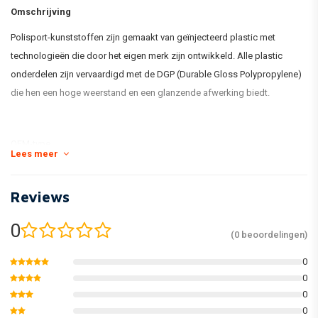
Omschrijving
Polisport-kunststoffen zijn gemaakt van geïnjecteerd plastic met
technologieën die door het eigen merk zijn ontwikkeld. Alle plastic
onderdelen zijn vervaardigd met de DGP (Durable Gloss Polypropylene)
die hen een hoge weerstand en een glanzende afwerking biedt.
OEM-type
Lees meer
Hetzelfde als gebruikt in MXGP
Reviews
0
(0 beoordelingen)
0
0
0
0