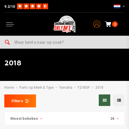
9.2/10
0
2018
Home
Parts op Merk & Type
Yamaha
YZ450F
2018
Filters
Meest bekeken
24