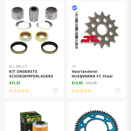
ALL BALLS
JT
KIT ONDERSTE
Voortandwiel
SCHOKDEMPERLAGERS
HUSQVARNA FC Staal
SX/SXF TC/TE/FC/FE
Anti-modder
€31,23
€12,95
€15,95