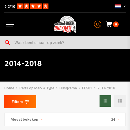
9.2/10
0
2014-2018
Home
Parts op Merk & Type
Husqvarna
FE501
2014-2018
Filters
Meest bekeken
24