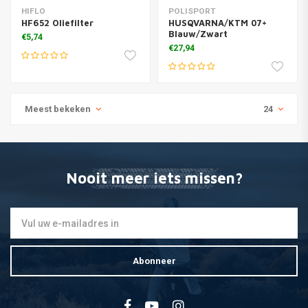
HIFLO
POLISPORT
HF652 Oliefilter
HUSQVARNA/KTM 07+
Blauw/Zwart
€5,74
€27,94
Meest bekeken
24
Nooit meer iets missen?
Abonneer