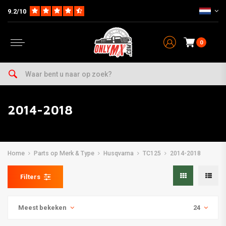
9.2/10
0
2014-2018
Home
Parts op Merk & Type
Husqvarna
TC125
2014-2018
Filters
Meest bekeken
24