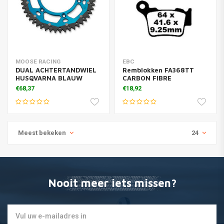
MOOSE RACING
EBC
DUAL ACHTERTANDWIEL
Remblokken FA368TT
HUSQVARNA BLAUW
CARBON FIBRE
€68,37
€18,92
Meest bekeken
24
Nooit meer iets missen?