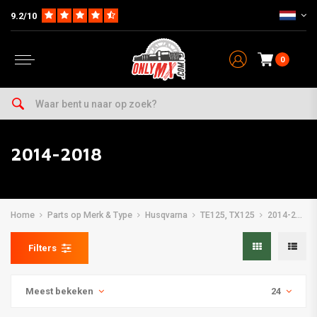
9.2/10
0
2014-2018
Home
Parts op Merk & Type
Husqvarna
TE125, TX125
2014-2018
Filters
Meest bekeken
24