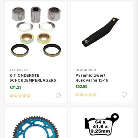
ALL BALLS
BLACKBIRD
KIT ONDERSTE
Pyramid zwart
SCHOKDEMPERLAGERS
Husqvarna 15-16
SX/SXF TC/TE/FC/FE
€52,85
€31,23